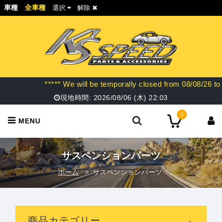
車種
全車種
選択
解除
***** We will be temporally closed from 0
現地時間:
2026/08/06 (木)
22:03
0
MENU
サスペンションパーツ
ホーム
>
サスペンションパーツ
商品カテゴリー