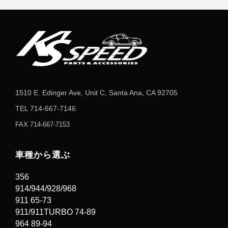
1510 E. Edinger Ave, Unit C, Santa Ana, CA 92705
TEL
714-667-7146
FAX 714-667-7153
車種から選ぶ
356
914/944/928/968
911 65-73
911/911TURBO 74-89
964 89-94