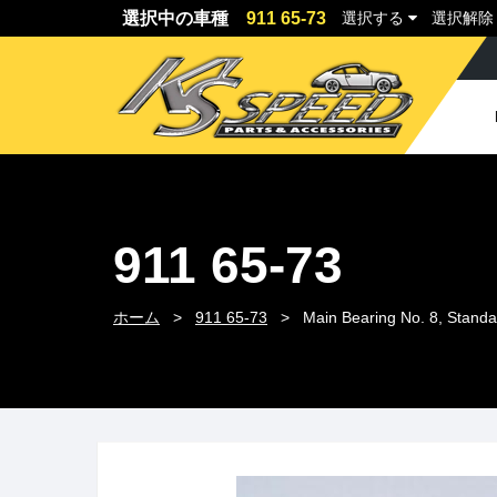
選択中の
車種
911 65-73
選択
する
選択
解
**
911 65-73
ホーム
>
911 65-73
>
Main Bearing No. 8, S