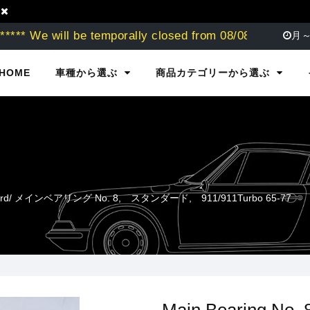
除
*** We will be temporally closed from 08/0
月～
HOME
車種から選ぶ
商品カテゴリーから選ぶ
tandard/ メインベアリング No. 8, スタンダード, 911/911Turbo 65-77