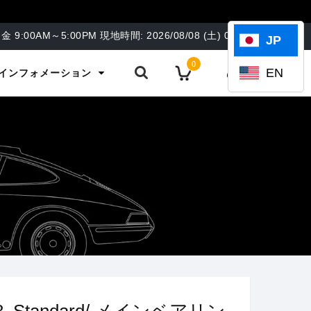
8/26 to 08/15/26 ***** 当社は８月8日より８月１５日まで夏季
金 9:00AM～5:00PM
現地時間:
2026/08/08 (土)
05:20
JP
0
EN
インフォメーション