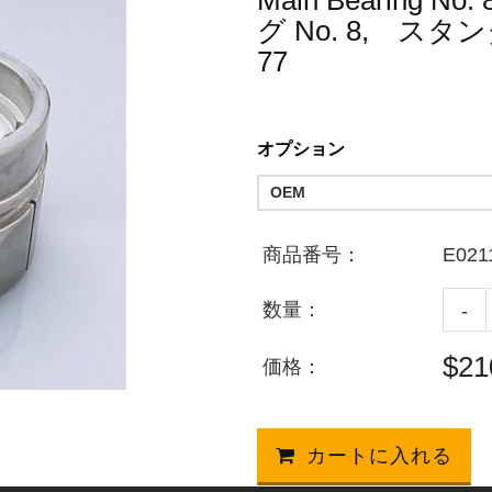
Main Bearing N
グ No. 8, スタンダ
77
オプション
商品番号：
E021
数量：
-
$21
価格：
カートに入れる